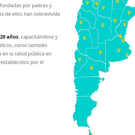
o fundadas por padres y
s de ellos han sobrevivido
 20 años
, capacitándose y
úblicos, como también
 en la salud pública en
 establecidos por el