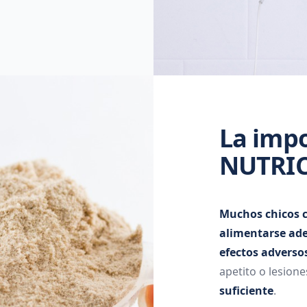
La imp
NUTRI
Muchos chicos c
alimentarse ad
efectos adverso
apetito o lesion
suficiente
.