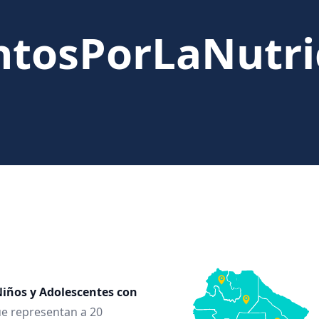
ntosPorLaNutri
iños y Adolescentes con
e representan a 20