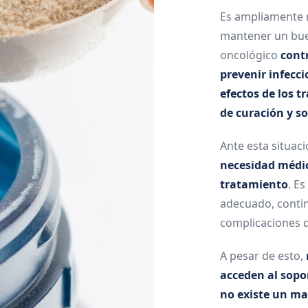
Es ampliamente 
mantener un buen
oncológico
cont
prevenir infecci
efectos de los 
de curación y so
Ante esta situaci
necesidad médi
tratamiento
. E
adecuado, contin
complicaciones 
A pesar de esto,
acceden al sopor
no existe un ma