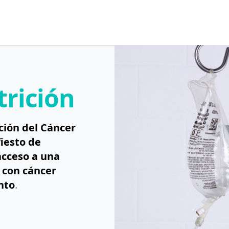
rición
ción del Cáncer
iesto de
acceso a una
 con cáncer
nto
.